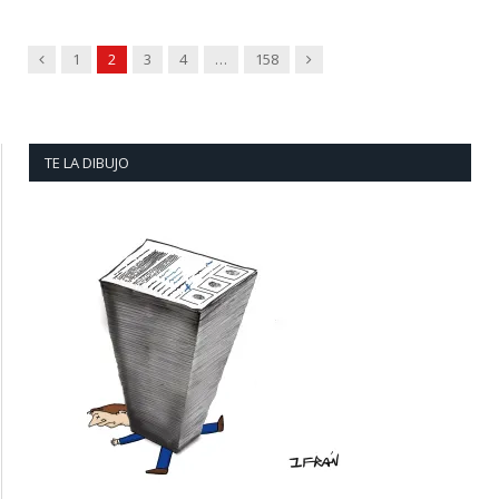
Previous
Next
1
2
3
4
…
158
TE LA DIBUJO