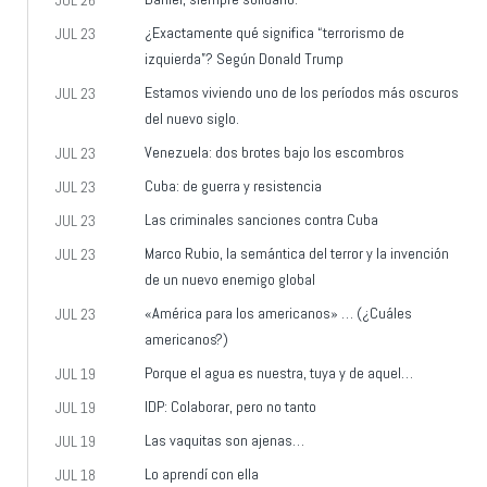
JUL 26
¿Exactamente qué significa “terrorismo de
JUL 23
izquierda”? Según Donald Trump
Estamos viviendo uno de los períodos más oscuros
JUL 23
del nuevo siglo.
Venezuela: dos brotes bajo los escombros
JUL 23
Cuba: de guerra y resistencia
JUL 23
Las criminales sanciones contra Cuba
JUL 23
Marco Rubio, la semántica del terror y la invención
JUL 23
de un nuevo enemigo global
«América para los americanos» … (¿Cuáles
JUL 23
americanos?)
Porque el agua es nuestra, tuya y de aquel…
JUL 19
IDP: Colaborar, pero no tanto
JUL 19
Las vaquitas son ajenas…
JUL 19
Lo aprendí con ella
JUL 18