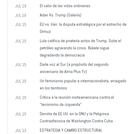
El valor de las vidas ordinarias
JUL 18
Adan Vs. Trump (Galería)
JUL 16
EU vs. Irán: la disputa estratégica por el estrecho de
JUL 15
Ormuz
Lula califica de piratería actos de Trump. Sube el
JUL 15
petróleo agravando la crisis. Bukele sigue
degradando la democracia
Darle voz al Sur (a propósito del segundo
JUL 15
aniversario de Alma Plus Tv)
Un feminismo popular e internacionalista, arraigado
JUL 15
en los territorios
Crítica a la reunión norteamericana contra el
JUL 15
“terrorismo de izquierda”.
Derrota de EE.UU. en la ONU y la Peligrosa
JUL 15
Contraofensiva de Washington Contra Cuba
ESTRATEGIA Y CAMBIO ESTRUCTURAL
JUL 13