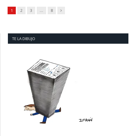
Next
1
2
3
…
8
TE LA DIBUJO