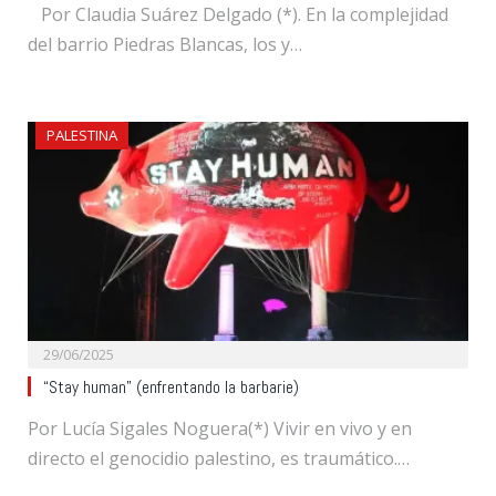
Por Claudia Suárez Delgado (*). En la complejidad
del barrio Piedras Blancas, los y…
PALESTINA
29/06/2025
“Stay human” (enfrentando la barbarie)
Por Lucía Sigales Noguera(*) Vivir en vivo y en
directo el genocidio palestino, es traumático.…