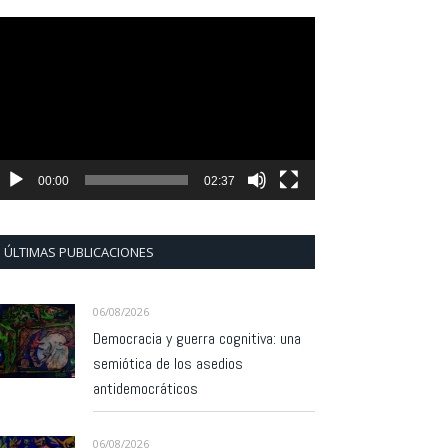
eproductor
e
ídeo
00:00
02:37
ÚLTIMAS PUBLICACIONES
06/08/2026
Democracia y guerra cognitiva: una
semiótica de los asedios
antidemocráticos
06/08/2026