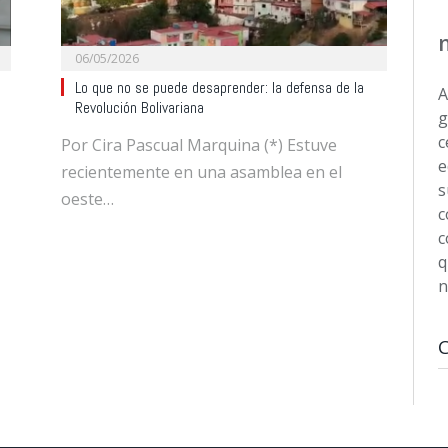
06/05/2026
Lo que no se puede desaprender: la defensa de la
A
Revolución Bolivariana
g
c
Por Cira Pascual Marquina (*) Estuve
e
recientemente en una asamblea en el
s
oeste…
c
c
q
n