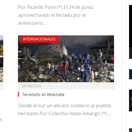
Por Ricardo Pose (*) El 24 de junio,
R
d
aprovechando el feriado por el
…
v
aniversario…
INTERNACIONALES
25/06/2026
Terremoto en Venezuela.
Desde el sur un abrazo solidario al pueblo
hermano Por Colectivo Mate Amargo (*) …
a