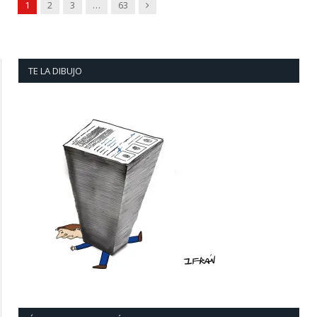
Next
1
2
3
…
63
TE LA DIBUJO