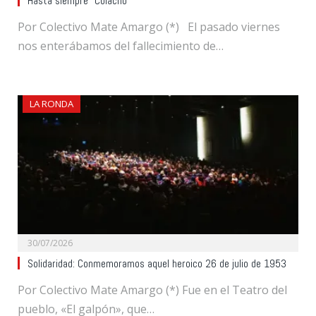
Hasta siempre “Colacho”
Por Colectivo Mate Amargo (*) El pasado viernes
nos enterábamos del fallecimiento de…
LA RONDA
30/07/2026
Solidaridad: Conmemoramos aquel heroico 26 de julio de 1953
Por Colectivo Mate Amargo (*) Fue en el Teatro del
pueblo, «El galpón», que…