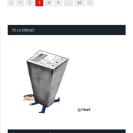
Previous
Next
1
2
3
4
5
…
63
TE LA DIBUJO