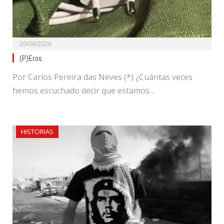
20/06/2026
(P)Eros
Por Carlos Pereira das Neves (*) ¿Cuántas veces
hemos escuchado decir que estamos…
HISTORIAS