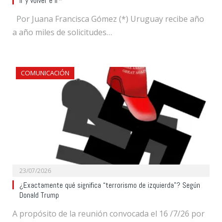
Ir y volver e ir*
Por Juana Francisca Gómez (*) Uruguay recibe año
a año miles de solicitudes…
COMUNICACIÓN
23/07/2026
¿Exactamente qué significa “terrorismo de izquierda”? Según
Donald Trump
A propósito de la reunión convocada el 16 /7/26 por