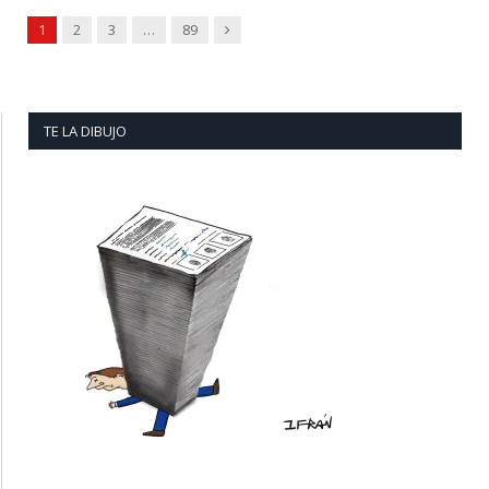
Next
1
2
3
…
89
TE LA DIBUJO