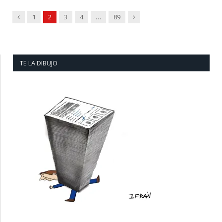
Previous
Next
1
2
3
4
…
89
TE LA DIBUJO