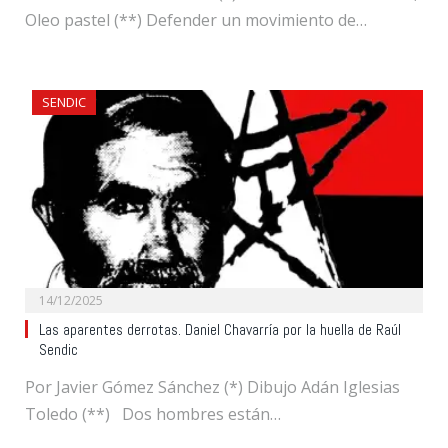
Oleo pastel (**) Defender un movimiento de…
SENDIC
14/12/2025
Las aparentes derrotas. Daniel Chavarría por la huella de Raúl
Sendic
Por Javier Gómez Sánchez (*) Dibujo Adán Iglesias
Toledo (**) Dos hombres están…