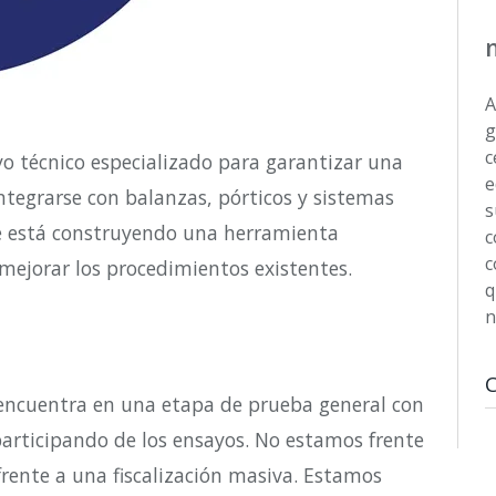
A
g
c
o técnico especializado para garantizar una
e
ntegrarse con balanzas, pórticos y sistemas
s
 se está construyendo una herramienta
c
c
mejorar los procedimientos existentes.
q
n
 encuentra en una etapa de prueba general con
rticipando de los ensayos. No estamos frente
rente a una fiscalización masiva. Estamos