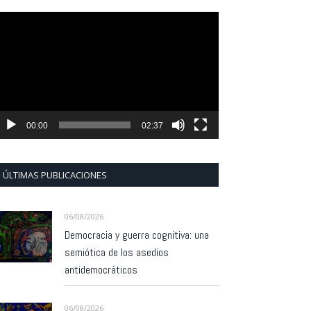
eproductor
e
ídeo
00:00
02:37
ÚLTIMAS PUBLICACIONES
06/08/2026
Democracia y guerra cognitiva: una
semiótica de los asedios
antidemocráticos
06/08/2026