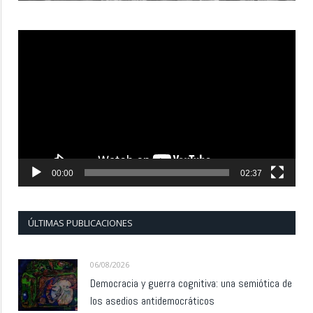
Reproductor
de
vídeo
00:00
02:37
ÚLTIMAS PUBLICACIONES
06/08/2026
Democracia y guerra cognitiva: una semiótica de
los asedios antidemocráticos