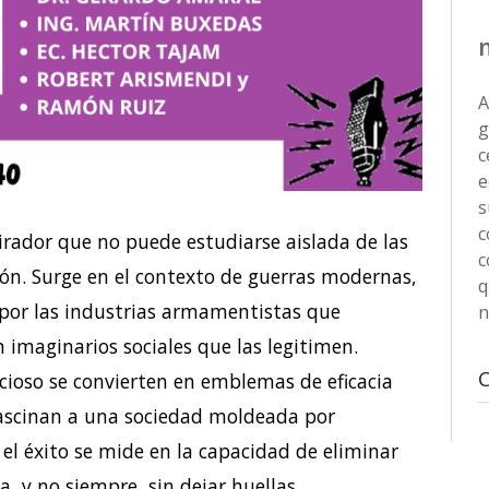
A
g
c
e
s
c
irador que no puede estudiarse aislada de las
c
ón. Surge en el contexto de guerras modernas,
q
 por las industrias armamentistas que
n
 imaginarios sociales que las legitimen.
encioso se convierten en emblemas de eficacia
 fascinan a una sociedad moldeada por
 el éxito se mide en la capacidad de eliminar
, y no siempre, sin dejar huellas.