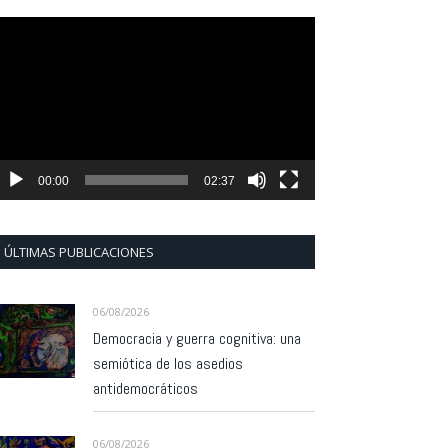
eproductor
e
ídeo
00:00
02:37
ÚLTIMAS PUBLICACIONES
06/08/2026
Democracia y guerra cognitiva: una
semiótica de los asedios
antidemocráticos
06/08/2026