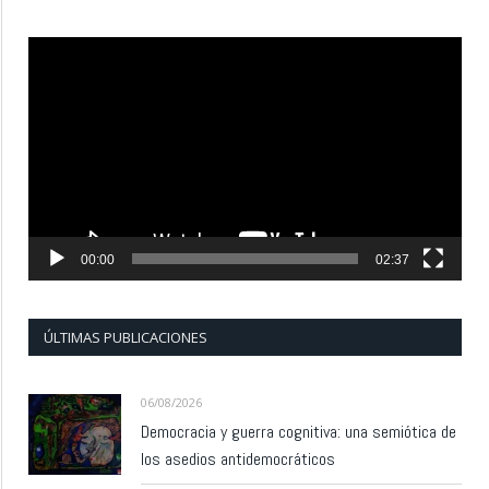
Reproductor
de
vídeo
00:00
02:37
ÚLTIMAS PUBLICACIONES
06/08/2026
Democracia y guerra cognitiva: una semiótica de
los asedios antidemocráticos