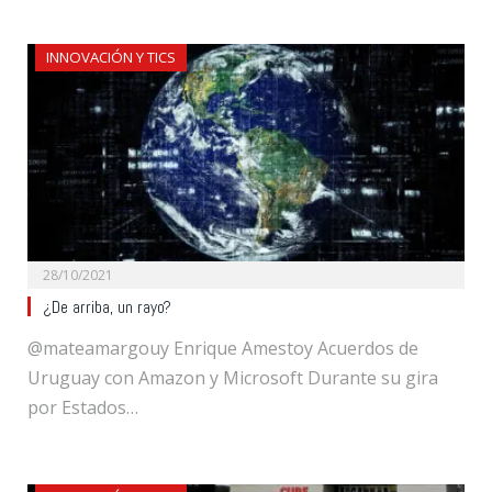
INNOVACIÓN Y TICS
28/10/2021
¿De arriba, un rayo?
@mateamargouy Enrique Amestoy Acuerdos de
Uruguay con Amazon y Microsoft Durante su gira
por Estados…