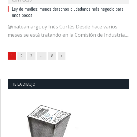
05/11/2020
Ley de medios: menos derechos ciudadanos más negocio para
unos pocos
@mateamargouy Inés Cortés Desde hace varios
meses se está tratando en la Comisión de Industria,…
Next
1
2
3
…
8
TE LA DIBUJO