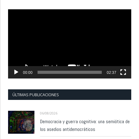
Reproductor
de
vídeo
00:00
02:37
ÚLTIMAS PUBLICACIONES
06/08/2026
Democracia y guerra cognitiva: una semiótica de
los asedios antidemocráticos