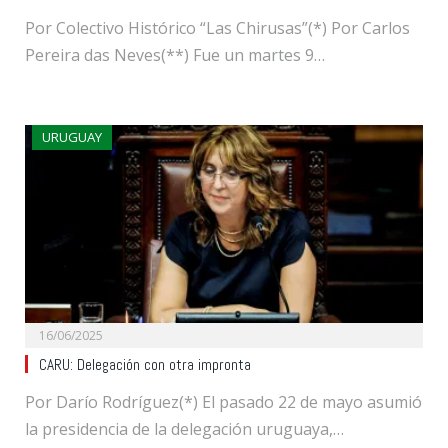
Por Colectivo Histórico “Las Chirusas”(*) Por Carlos
Pereira das Neves(**) Fue un martes 9…
URUGUAY
16/06/2025
CARU: Delegación con otra impronta
Por Darío Rodríguez(*) El pasado 22 de mayo asumió
la presidencia de la delegación uruguaya,…