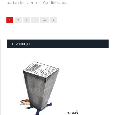
batían los vientos, Yaddiel sabía…
Next
1
2
3
…
42
TE LA DIBUJO