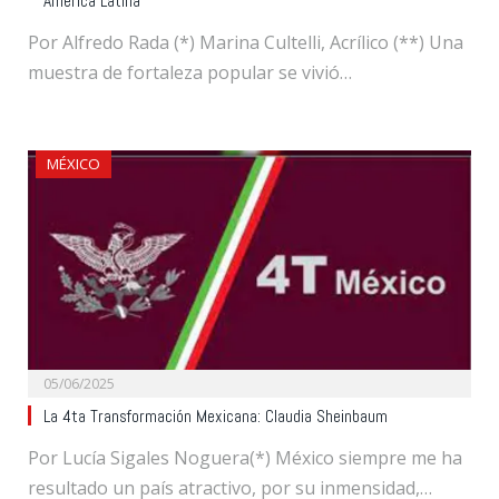
América Latina
Por Alfredo Rada (*) Marina Cultelli, Acrílico (**) Una
muestra de fortaleza popular se vivió…
MÉXICO
05/06/2025
La 4ta Transformación Mexicana: Claudia Sheinbaum
Por Lucía Sigales Noguera(*) México siempre me ha
resultado un país atractivo, por su inmensidad,…