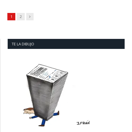
Next
1
2
TE LA DIBUJO