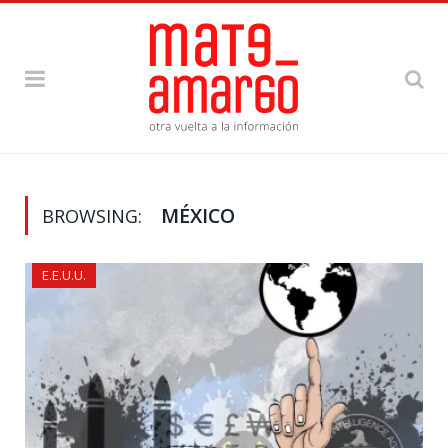
MÉXICO
BROWSING:
E.E.U.U.