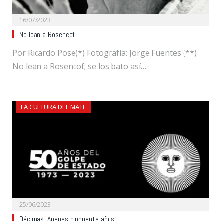
16/07/2023
No lean a Rosencof
Por Ricardo Pose(*) Fotografía: Jorge Fuentes (**)
No lean a Rosencof; se los bato así…
LA CULTURA DEL MATE
25/06/2023
Décimas: Apenas cincuenta años