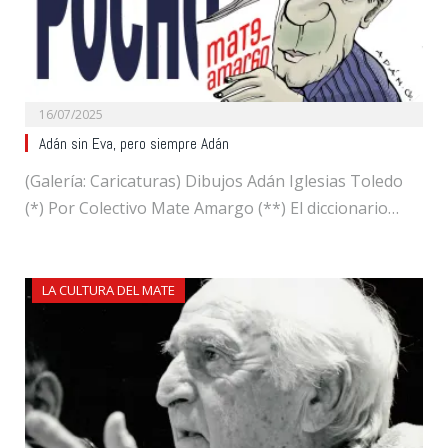
16/07/2025
Adán sin Eva, pero siempre Adán
(Galería: Caricaturas) Dibujos Adán Iglesias Toledo
(*) Por Colectivo Mate Amargo (**) El diccionario…
LA CULTURA DEL MATE