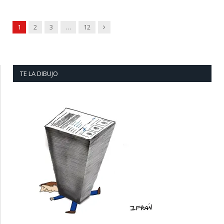
Next
1
2
3
…
12
TE LA DIBUJO