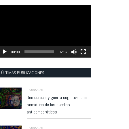
eproductor
e
ídeo
00:00
02:37
ÚLTIMAS PUBLICACIONES
06/08/2026
Democracia y guerra cognitiva: una
semiótica de los asedios
antidemocráticos
06/08/2026