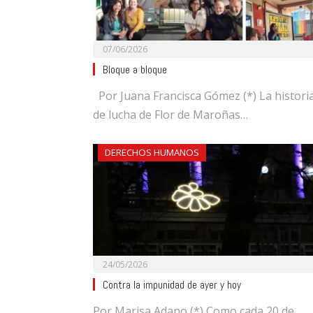
07/06/2026
Bloque a bloque
Por Juana Francisca Gómez (*) La histori
de lucha de Flor de Maroñas…
DERECHOS HUMANOS
24/05/2026
Contra la impunidad de ayer y hoy
Por Marisa Adano (*) Como cada 20 de