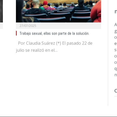
A
27/07/2025
g
Trabajo sexual, ellas son parte de la solución.
c
Por Claudia Suárez (*) El pasado 22 de
e
s
julio se realizó en el…
c
c
q
n