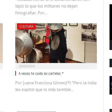
lápiz lo que los militares no dejan
R
d
fotografiar. Por…
v
CULTURA
22/03/2026
A veces te cuido en carteles *
Por Juana Francisca Gómez(*) “Pero la india
les explicó que lo más temible…