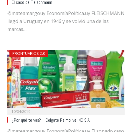
El caso de Fleischmann
@mateamargouy EconomíaPolítica.uy FLEISCHMANN
llegó a Uruguay en 1946 y se volvió una de las
marcas…
PRONTUARIOS 2.0
10/04/2019
¿Por qué te vas? – Colgate Palmolive INC S.A.
@mateamargouy EconomíaPolítica.uy El sonado caso