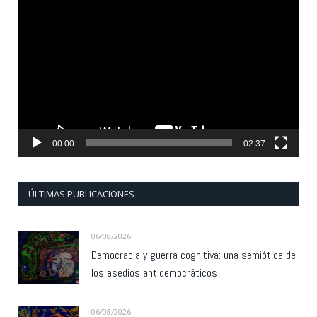
Reproductor
de
vídeo
00:00
02:37
ÚLTIMAS PUBLICACIONES
06/08/2026
Democracia y guerra cognitiva: una semiótica de
los asedios antidemocráticos
06/08/2026