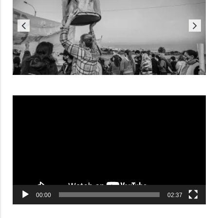
Reproductor
de
vídeo
00:00
02:37