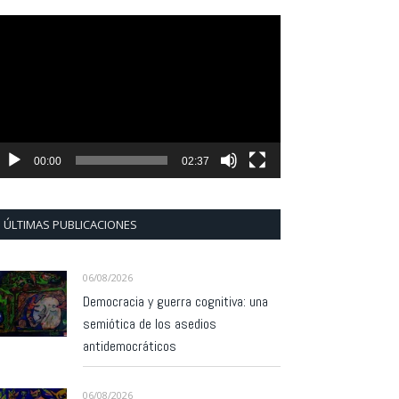
eproductor
e
ídeo
00:00
02:37
ÚLTIMAS PUBLICACIONES
06/08/2026
Democracia y guerra cognitiva: una
semiótica de los asedios
antidemocráticos
06/08/2026