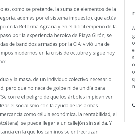
o no es, como se pretende, la suma de elementos de la
tegoría, además por el sistema impuesto), que actúa
 en la Reforma Agraria y en el difícil empeño de la
A
pasó por la experiencia heroica de Playa Girón; se
g
c
andas de bandidos armadas por la CIA; vivió una de
e
iempos modernos en la crisis de octubre y sigue hoy
s
mo”
c
c
q
viduo y la masa, de un individuo colectivo necesario
n
d, pero que no nace de golpe ni de un día para
: “Se corre el peligro de que los árboles impidan ver
izar el socialismo con la ayuda de las armas
 mercancía como célula económica, la rentabilidad, el
cétera), se puede llegar a un callejón sin salida. Y
istancia en la que los caminos se entrecruzan