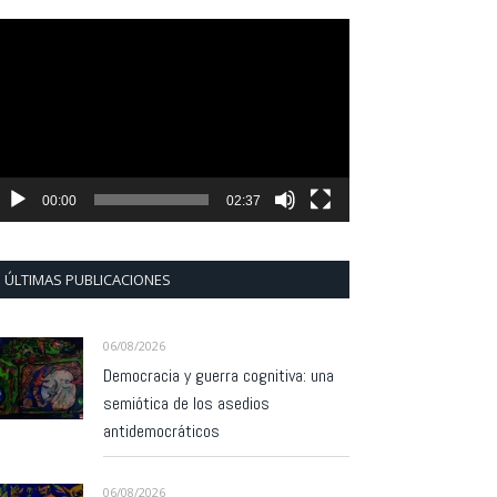
eproductor
e
ídeo
00:00
02:37
ÚLTIMAS PUBLICACIONES
06/08/2026
Democracia y guerra cognitiva: una
semiótica de los asedios
antidemocráticos
06/08/2026