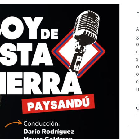
A
g
c
e
s
c
c
q
n