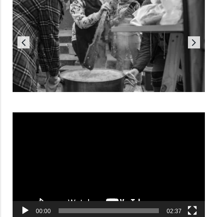
Reproductor
de
vídeo
00:00
02:37