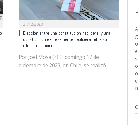
21/12/2023
A
do
Elección entre una constitución neoliberal y una
g
constitución expresamente neoliberal: el falso
c
dilema de opción.
e
Por Joel Moya (*) El domingo 17 de
s
diciembre de 2023, en Chile, se realizó…
c
c
q
n