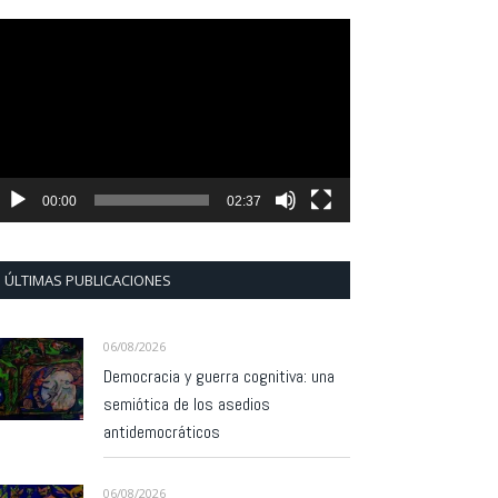
eproductor
e
ídeo
00:00
02:37
ÚLTIMAS PUBLICACIONES
06/08/2026
Democracia y guerra cognitiva: una
semiótica de los asedios
antidemocráticos
06/08/2026