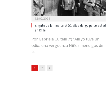
12/09/2024
El grito de la muerte: A 51 años del golpe de esta
en Chile.
Por Gabriela Cultelli (*) “Allí yo tuve un
odio, una vergüenza Niños mendigos de
la…
Next
1
2