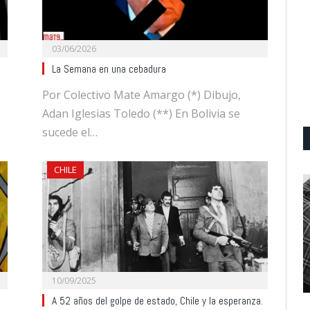
03/06/2026
La Semana en una cebadura
Por Colectivo Mate Amargo (*) Dibujo,
Adan Iglesias Toledo (**) En Bolivia se
sucede el…
CHILE
10/09/2025
A 52 años del golpe de estado, Chile y la esperanza.