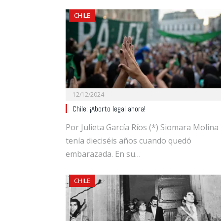
CHILE
12/12/2024
Chile: ¡Aborto legal ahora!
Por Julieta García Ríos (*) Siomara Molina
tenía dieciséis años cuando quedó
embarazada. En su…
CHILE