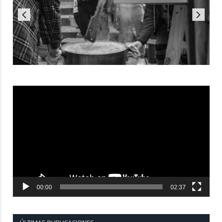
Reproductor
de
vídeo
00:00
02:37