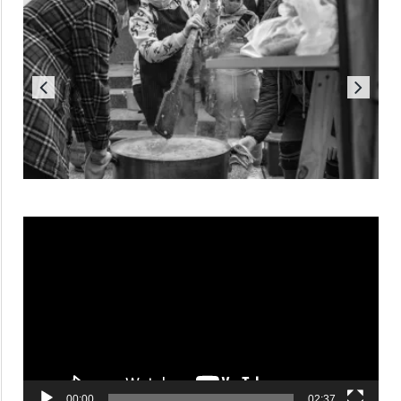
Reproductor
de
vídeo
00:00
02:37