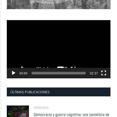
Reproductor
de
vídeo
00:00
02:37
ÚLTIMAS PUBLICACIONES
06/08/2026
Democracia y guerra cognitiva: una semiótica de