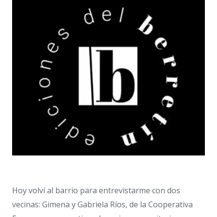
Hoy volví al barrio para entrevistarme con dos
vecinas: Gimena y Gabriela Ríos, de la Cooperativa