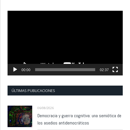
Reproductor
de
vídeo
00:00
02:37
ÚLTIMAS PUBLICACIONES
06/08/2026
Democracia y guerra cognitiva: una semiótica de
los asedios antidemocráticos