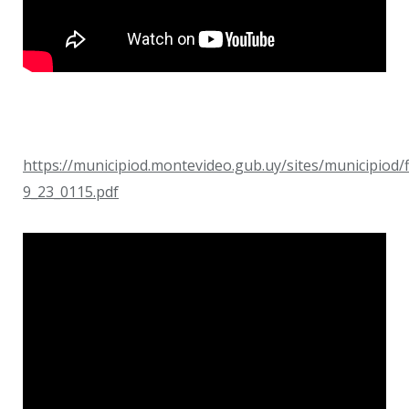
https://municipiod.montevideo.gub.uy/sites/municip
9_23_0115.pdf