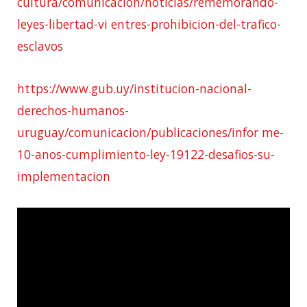
cultura/comunicacion/noticias/rememorando-
leyes-libertad-vi entres-prohibicion-del-trafico-
esclavos
https://www.gub.uy/institucion-nacional-
derechos-humanos-
uruguay/comunicacion/publicaciones/infor me-
10-anos-cumplimiento-ley-19122-desafios-su-
implementacion