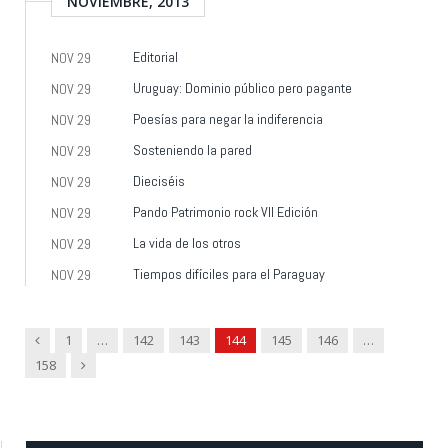
NOVIEMBRE, 2013
Editorial
NOV 29
Uruguay: Dominio público pero pagante
NOV 29
Poesías para negar la indiferencia
NOV 29
Sosteniendo la pared
NOV 29
Dieciséis
NOV 29
Pando Patrimonio rock VII Edición
NOV 29
La vida de los otros
NOV 29
Tiempos difíciles para el Paraguay
NOV 29
Previous
1
…
142
143
144
145
146
…
Next
158