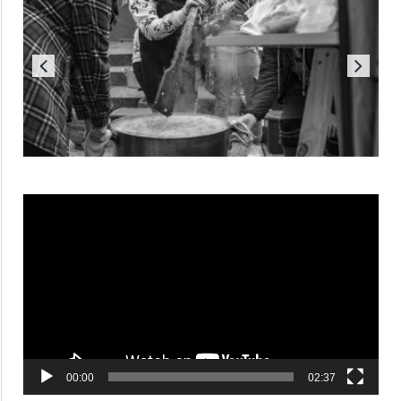
Reproductor
de
vídeo
00:00
02:37