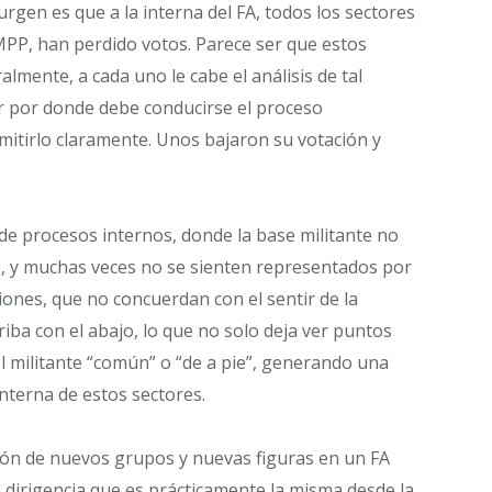
rgen es que a la interna del FA, todos los sectores
y MPP, han perdido votos. Parece ser que estos
lmente, a cada uno le cabe el análisis de tal
r por donde debe conducirse el proceso
mitirlo claramente. Unos bajaron su votación y
de procesos internos, donde la base militante no
e, y muchas veces no se sienten representados por
iones, que no concuerdan con el sentir de la
rriba con el abajo, lo que no solo deja ver puntos
el militante “común” o “de a pie”, generando una
 interna de estos sectores.
ición de nuevos grupos y nuevas figuras en un FA
 dirigencia que es prácticamente la misma desde la