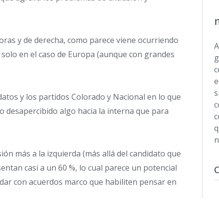
oras y de derecha, como parece viene ocurriendo
A
solo en el caso de Europa (aunque con grandes
g
c
e
s
idatos y los partidos Colorado y Nacional en lo que
c
o desapercibido algo hacia la interna que para
c
q
n
ión más a la izquierda (más allá del candidato que
entan casi a un 60 %, lo cual parece un potencial
lidar con acuerdos marco que habiliten pensar en