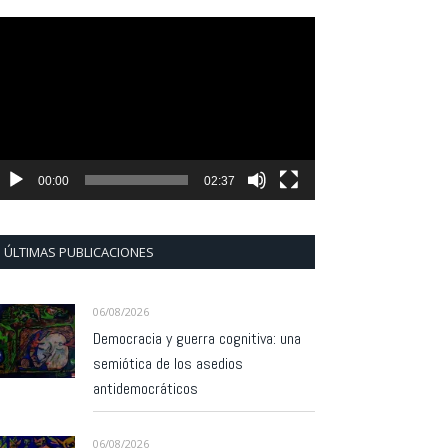
eproductor
e
ídeo
00:00
02:37
ÚLTIMAS PUBLICACIONES
06/08/2026
Democracia y guerra cognitiva: una
semiótica de los asedios
antidemocráticos
06/08/2026