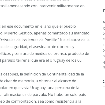
rasil amenazando con intervenir militarmente en
A
as en ese documento en el año que el pueblo
g
ido. Muerto Gestido, apenas comenzado su mandato
c
e
istales de los lentes de Paolillo” fue el autor de la
s
as de seguridad, el asesinato de obreros y
c
políticos y censura de medios de prensa, producto de
c
 paraíso terrenal que era el Uruguay de los 60.
q
n
 después, la definición de Continentalidad de la
e citar de memoria, u obtener al alcance de
polar en que vivía Uruguay, una persona de la
ar afirmaciones de párvulo. No hubo un solo país
eso de confrontación, sea como resistencia a la