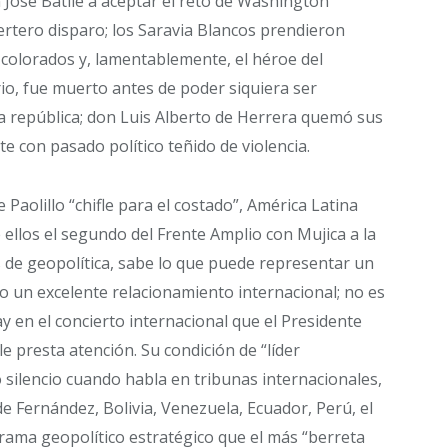
 José Batlle a aceptar el reto de Washington
rtero disparo; los Saravia Blancos prendieron
 colorados y, lamentablemente, el héroe del
rio, fue muerto antes de poder siquiera ser
a república; don Luis Alberto de Herrera quemó sus
te con pasado político teñido de violencia.
Paolillo “chifle para el costado”, América Latina
 ellos el segundo del Frente Amplio con Mujica a la
s de geopolítica, sabe lo que puede representar un
o un excelente relacionamiento internacional; no es
 en el concierto internacional que el Presidente
 presta atención. Su condición de “líder
 silencio cuando habla en tribunas internacionales,
de Fernández, Bolivia, Venezuela, Ecuador, Perú, el
orama geopolítico estratégico que el más “berreta