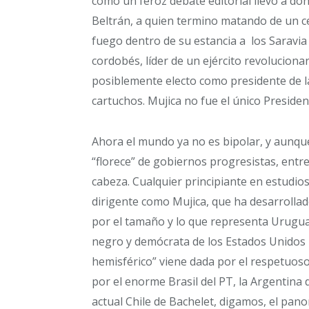
como un feroz debate editorial llevo a don
Beltrán, a quien termino matando de un ce
fuego dentro de su estancia a los Saravia
cordobés, líder de un ejército revoluciona
posiblemente electo como presidente de l
cartuchos. Mujica no fue el único Presiden
Ahora el mundo ya no es bipolar, y aunque 
“florece” de gobiernos progresistas, entre
cabeza. Cualquier principiante en estudio
dirigente como Mujica, que ha desarrollad
por el tamaño y lo que representa Uruguay
negro y demócrata de los Estados Unidos le
hemisférico” viene dada por el respetuoso
por el enorme Brasil del PT, la Argentina 
actual Chile de Bachelet, digamos, el pan