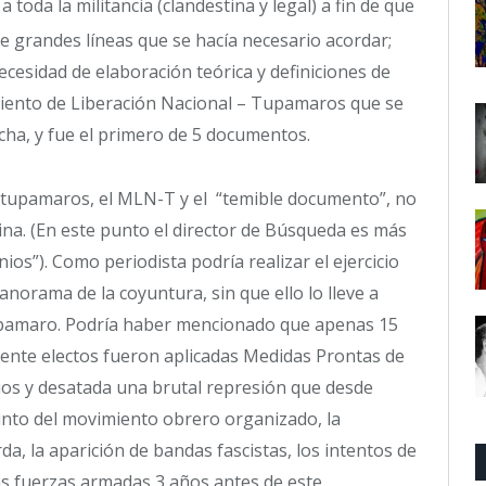
 toda la militancia (clandestina y legal) a fin de que
 grandes líneas que se hacía necesario acordar;
cesidad de elaboración teórica y definiciones de
miento de Liberación Nacional – Tupamaros que se
cha, y fue el primero de 5 documentos.
os tupamaros, el MLN-T y el “temible documento”, no
ina. (En este punto el director de Búsqueda es más
ios”). Como periodista podría realizar el ejercicio
norama de la coyuntura, sin que ello lo lleve a
tupamaro. Podría haber mencionado que apenas 15
ente electos fueron aplicadas Medidas Prontas de
ios y desatada una brutal represión que desde
unto del movimiento obrero organizado, la
rda, la aparición de bandas fascistas, los intentos de
las fuerzas armadas 3 años antes de este