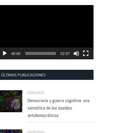
eproductor
e
ídeo
00:00
02:37
ÚLTIMAS PUBLICACIONES
06/08/2026
Democracia y guerra cognitiva: una
semiótica de los asedios
antidemocráticos
06/08/2026