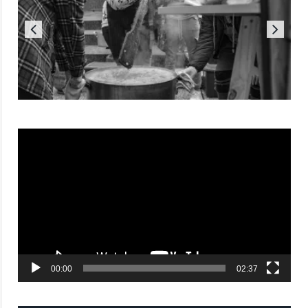
Reproductor
de
vídeo
00:00
02:37