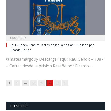
13/04/2019
Raúl «Bebe» Sendic: Cartas desde la prisión – Reseña por
Ricardo Ehrlich
@mateamargouy Descargar aquí: Raul Sendic – 1987
– Cartas desde la prision Reseña por Ricardo…
Previous
Next
1
…
3
4
5
6
TE LA DIBUJO