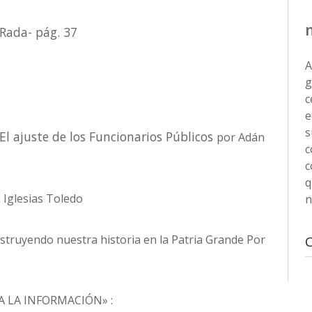
 Rada- pág. 37
A
g
c
e
s
El ajuste de los Funcionarios Públicos
por Adán
c
c
q
 Iglesias Toledo
n
struyendo nuestra historia en la Patria Grande Por
 A LA INFORMACIÓN» :