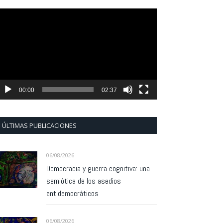
eproductor
e
ídeo
00:00
02:37
ÚLTIMAS PUBLICACIONES
06/08/2026
Democracia y guerra cognitiva: una
semiótica de los asedios
antidemocráticos
06/08/2026