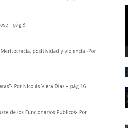
R
d
v
Pose- pág.8
.
Meritocracia, positividad y violencia -Por
eras”- Por Nicolás Viera Diaz – pág 16
uste de los Funcionarios Públicos-
Por