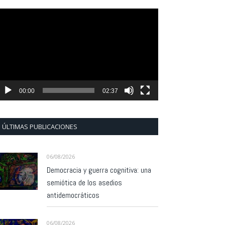
eproductor
e
ídeo
00:00
02:37
ÚLTIMAS PUBLICACIONES
06/08/2026
Democracia y guerra cognitiva: una
semiótica de los asedios
antidemocráticos
06/08/2026