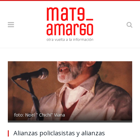
foto: Noel " Chichí" Viana
Alianzas policlasistas y alianzas