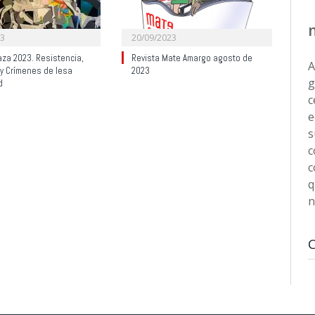
23
20/09/2023
aza 2023. Resistencia,
Revista Mate Amargo agosto de
A
 y Crímenes de lesa
2023
g
d
c
e
s
c
c
q
n