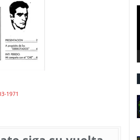
R
d
v
-03-1971