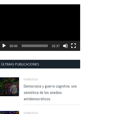
eproductor
e
ídeo
00:00
02:37
ÚLTIMAS PUBLICACIONES
06/08/2026
Democracia y guerra cognitiva: una
semiótica de los asedios
antidemocráticos
06/08/2026