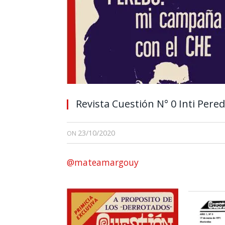
Revista Cuestión N° 0 Inti Pere
23/10/2020
ON
@mateamargouy