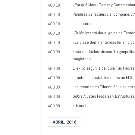
¿Por qué Macri, Temer y Cartes sabo
AGO 10
Palabras de recuerdo al compañero A
AGO 10
Las cuatro crisis
AGO 10
¿Quién intentó dar el golpe de Estad
AGO 10
«La clase dominante brasileña no co
AGO 10
Estados Unidos-México: La geopolíti
AGO 09
magisterial
El exilio según la película Tus Padre
AGO 09
Intentos desestabilizadores en El Sa
AGO 09
Los recortes en Educación: el relato
AGO 09
Sobre Ajustes Fiscales y Estructur
AGO 09
Editorial
AGO 09
ABRIL, 2016