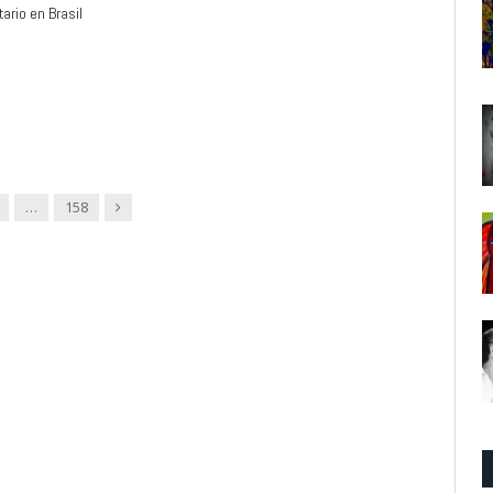
ario en Brasil
Next
…
158