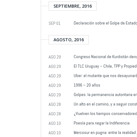
SEPTIEMBRE, 2016
Declaración sobre el Golpe de Estado
SEP 01
AGOSTO, 2016
Congreso Nacional de Kurdistán denu
AGO 29
El TLC Uruguay – Chile, TPP y Propieda
AGO 29
Uber: el mutante que nos desayuna
AGO 29
1996 – 20 años
AGO 29
Golpes: la permanencia autoritaria en 
AGO 29
Un alto en el camino, y a seguir con
AGO 28
¿Vuelven los tiempos conservadores
AGO 28
Poesía para negar la Indiferencia
AGO 10
Mercosur en pugna: entre la realidad j
AGO 10