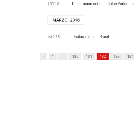
Declaración sobre el Golpe Parlament
ABR 18
MARZO, 2016
Declaración por Brasil
MAR 18
Previous
1
…
130
131
132
133
134