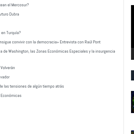
tean el Mercosur?
R
rturo Dubra
d
v
o en Turquía?
nsigue convivir con la democracia» Entrevista con Raúl Pont
ca de Washington, las Zonas Económicas Especiales y la insurgencia
s Volverán
lvador
 de las tensiones de algún tiempo atrás
as Económicas