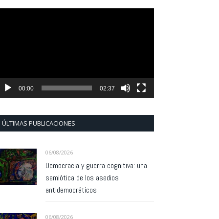
eproductor
e
ídeo
00:00
02:37
ÚLTIMAS PUBLICACIONES
06/08/2026
Democracia y guerra cognitiva: una
semiótica de los asedios
antidemocráticos
06/08/2026