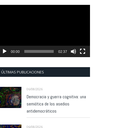
eproductor
e
ídeo
00:00
02:37
ÚLTIMAS PUBLICACIONES
06/08/2026
Democracia y guerra cognitiva: una
semiótica de los asedios
antidemocráticos
06/08/2026