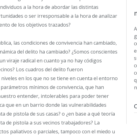
ndividuos a la hora de abordar las distintas
unidades o ser irresponsable a la hora de analizar
ento de los objetivos trazados?
A
g
blica, las condiciones de convivencia han cambiado,
c
e
inámica del delito ha cambiado? ¿Somos conscientes
s
un viraje radical en cuanto ya no hay códigos
c
cinos? Los cuadros del delito fueron
c
niveles en los que no se tiene en cuenta el entorno
q
 parámetros mínimos de convivencia, que han
n
nuestro entender, intolerables para poder tener
ca que en un barrio donde las vulnerabilidades
nta de pistola de sus casas? o ¿en base a qué teoría
a de pistola a sus vecinos trabajadores? La
ctos paliativos o parciales, tampoco con el miedo u