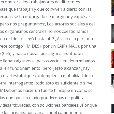
reconocer a los trabajadores de diferentes
ase que trabajan y que conviven a diario con las
décadas se ha encargado de marginar y expulsar a
pero nos preguntamos:¿Los actores sociales y del
 los organismos centrales no nos cuestionamos
o del delito llegó hasta ahí? ¿Acaso esa persona
ce contigo” (MIDES), por un CAIF (INAU), por una
o (CES) y hasta quizás por alguna institución
que llenan algunos espacios vacíos en determinados
al en funcionamiento, pero ¿esto alcanza? ¿hay
a nivel estatal que contemplen la globalidad de lo
ra interrogante; ¿todo esto es suficiente o sirve
ial? Debemos hacer un fuerte hincapié en cómo se
lias que han circulado por decenas de políticas
 y desarticuladas, con soluciones parciales. ¿Por qué
ntre los organismos y analizar el componente