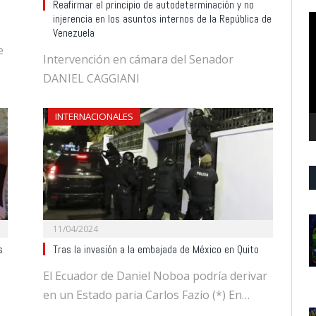
Reafirmar el principio de autodeterminación y no
R
injerencia en los asuntos internos de la República de
Venezuela
d
e
v
Intervención en cámara del Senador
DANIEL CAGGIANI
INTERNACIONALES
11/04/2024
s
Tras la invasión a la embajada de México en Quito
El Ecuador de Daniel Noboa podría derivar
en un Estado paria Carlos Fazio (*) En…