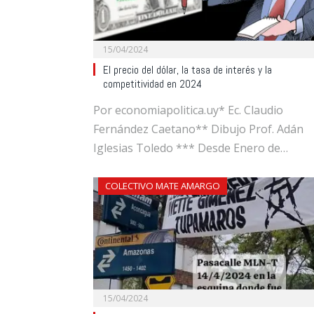
15/04/2024
El precio del dólar, la tasa de interés y la
competitividad en 2024
Por economiapolitica.uy* Ec. Claudio
Fernández Caetano** Dibujo Prof. Adán
Iglesias Toledo *** Desde Enero de…
COLECTIVO MATE AMARGO
15/04/2024