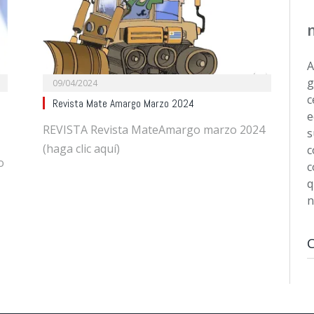
A
g
09/04/2024
c
Revista Mate Amargo Marzo 2024
e
REVISTA Revista MateAmargo marzo 2024
s
(haga clic aquí)
c
o
c
q
n