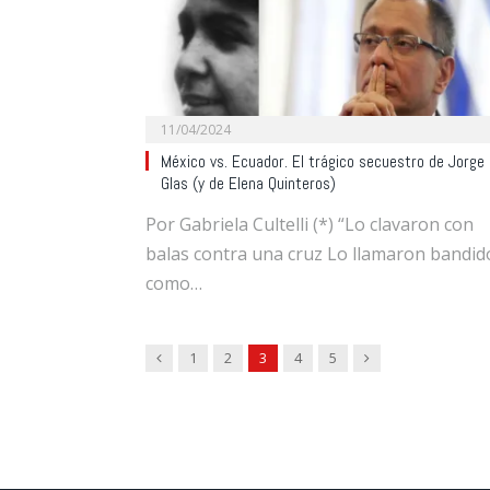
11/04/2024
México vs. Ecuador. El trágico secuestro de Jorge
Glas (y de Elena Quinteros)
Por Gabriela Cultelli (*) “Lo clavaron con
balas contra una cruz Lo llamaron bandid
como…
Previous
Next
1
2
3
4
5