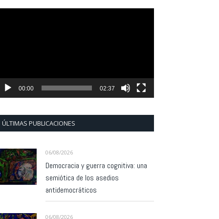
eproductor
e
ídeo
00:00
02:37
ÚLTIMAS PUBLICACIONES
06/08/2026
Democracia y guerra cognitiva: una
semiótica de los asedios
antidemocráticos
06/08/2026