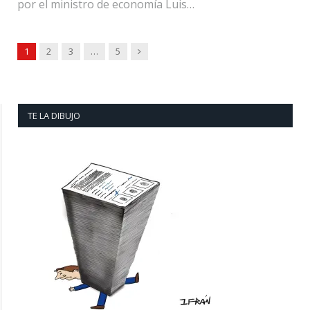
por el ministro de economía Luis…
Next
1
2
3
…
5
TE LA DIBUJO