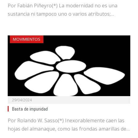
Por Fabián Piñeyro(*) La modernidad no es una
sustancia ni tampoco uno o varios atributos;…
MOVIMIENTOS
29/04/2024
Basta de impunidad
Por Rolando W. Sasso(*) Inexorablemente caen las
hojas del almanaque, como las frondas amarillas de…