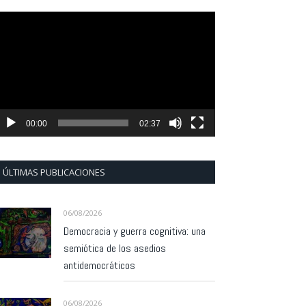
eproductor
e
ídeo
00:00
02:37
ÚLTIMAS PUBLICACIONES
06/08/2026
Democracia y guerra cognitiva: una
semiótica de los asedios
antidemocráticos
06/08/2026