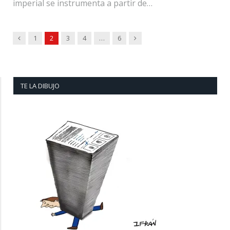
imperial se instrumenta a partir de…
Previous
Next
1
2
3
4
…
6
TE LA DIBUJO