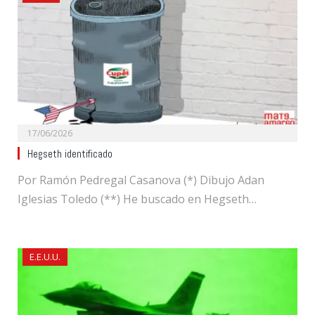
17/06/2026
Hegseth identificado
Por Ramón Pedregal Casanova (*) Dibujo Adan
Iglesias Toledo (**) He buscado en Hegseth…
E.E.U.U.