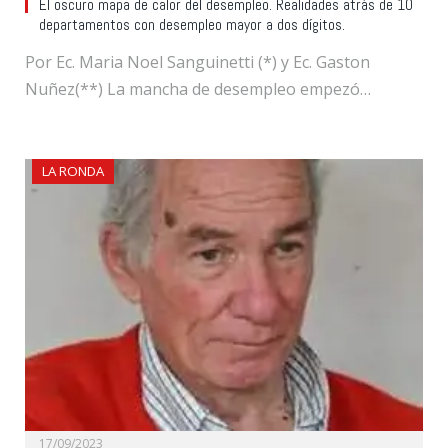
El oscuro mapa de calor del desempleo. Realidades atrás de 10
departamentos con desempleo mayor a dos dígitos.
Por Ec. Maria Noel Sanguinetti (*) y Ec. Gaston
Nuñez(**) La mancha de desempleo empezó…
LA RONDA
17/09/2023