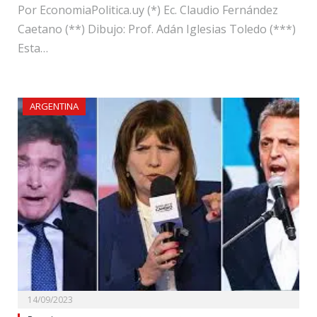
Por EconomiaPolitica.uy (*) Ec. Claudio Fernández
Caetano (**) Dibujo: Prof. Adán Iglesias Toledo (***)
Esta…
ARGENTINA
14/09/2023