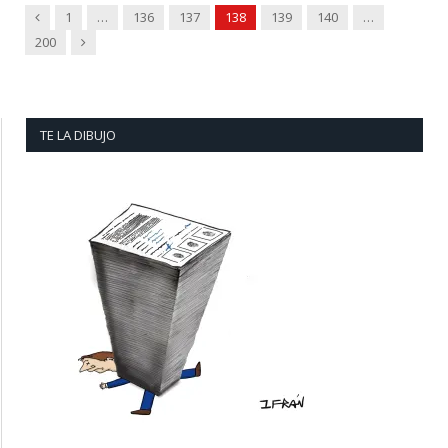
Previous
1
…
136
137
138
139
140
…
Next
200
TE LA DIBUJO