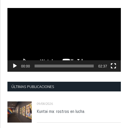
Reproductor
de
vídeo
00:00
02:37
ÚLTIMAS PUBLICACIONES
09/08/2026
Kuntai ma: rostros en lucha.