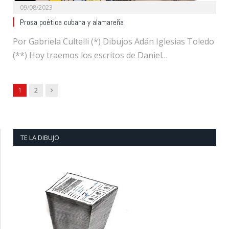
09/08/2023
Prosa poética cubana y alamareña
Por Gabriela Cultelli (*) Dibujos Adán Iglesias Toledo
(**) Hoy traemos los escritos de Daniel…
Next
1
2
TE LA DIBUJO