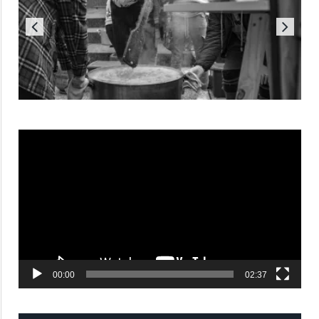
Reproductor
de
vídeo
00:00
02:37