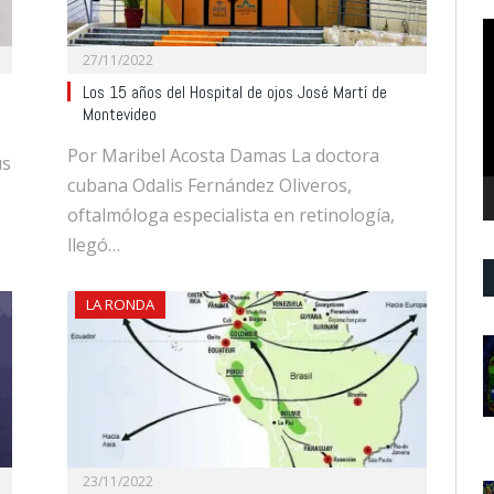
R
d
27/11/2022
v
Los 15 años del Hospital de ojos José Martí de
Montevideo
Por Maribel Acosta Damas La doctora
us
cubana Odalis Fernández Oliveros,
oftalmóloga especialista en retinología,
llegó…
LA RONDA
23/11/2022