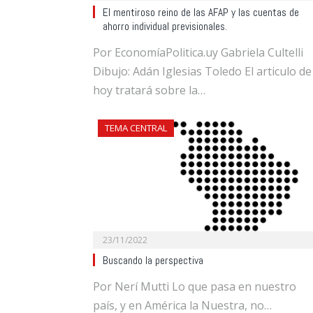
El mentiroso reino de las AFAP y las cuentas de
ahorro individual previsionales.
Por EconomíaPolitica.uy Gabriela Cultelli
Dibujo: Adán Iglesias Toledo El articulo de
hoy tratará sobre la…
TEMA CENTRAL
23/11/2022
Buscando la perspectiva
Por Nerí Mutti Lo que pasa en nuestro
país, y en América la Nuestra, no…