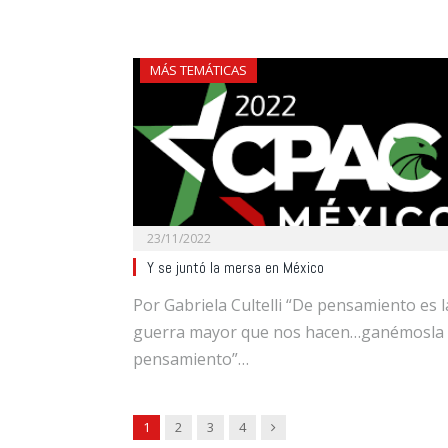
MÁS TEMÁTICAS
23/11/2022
Y se juntó la mersa en México
Por Gabriela Cultelli “De pensamiento es l
guerra mayor que nos hacen…ganémosla
pensamiento”…
Next
1
2
3
4