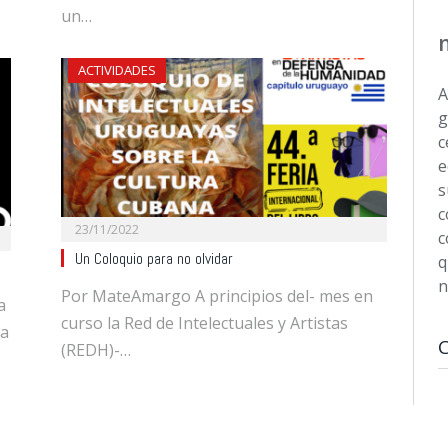
un…
ACTIVIDADES
A
g
c
e
s
c
23/11/2022
c
Un Coloquio para no olvidar
q
n
Por MateAmargo A principios del- mes en
a
curso la Red de Intelectuales y Artistas
 a
(REDH)-…