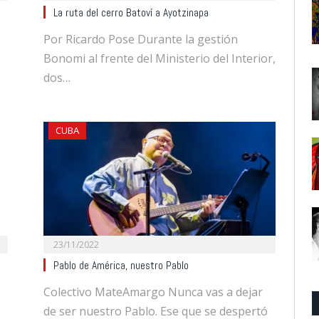
La ruta del cerro Batoví a Ayotzinapa
Por Ricardo Pose Durante la gestión
Bonomi al frente del Ministerio del Interior,
dos…
CUBA
23/11/2022
Pablo de América, nuestro Pablo
Colectivo MateAmargo Nunca vas a dejar
de ser nuestro Pablo. Ese que se despertó