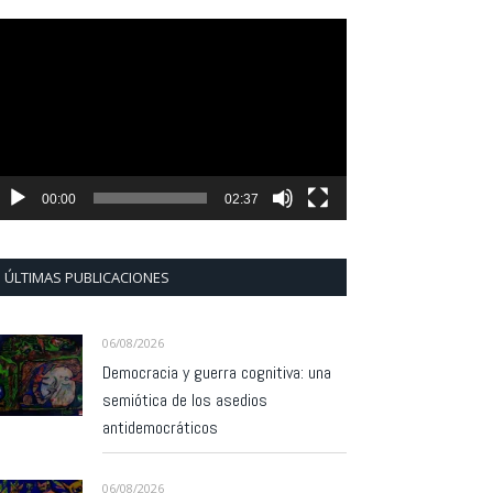
eproductor
e
ídeo
00:00
02:37
ÚLTIMAS PUBLICACIONES
06/08/2026
Democracia y guerra cognitiva: una
semiótica de los asedios
antidemocráticos
06/08/2026