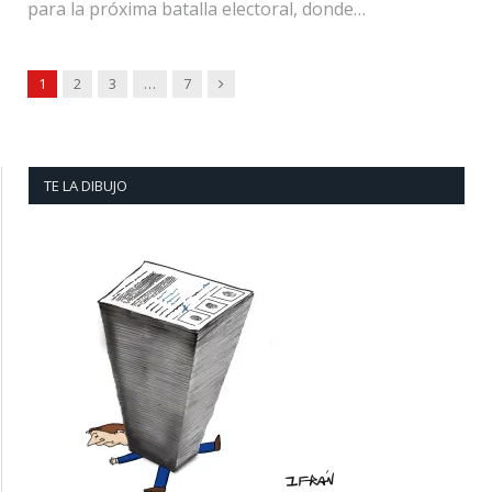
para la próxima batalla electoral, donde…
Next
1
2
3
…
7
TE LA DIBUJO