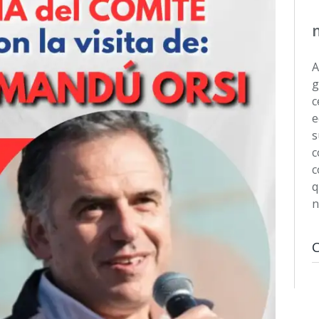
A
g
c
e
s
c
c
q
n