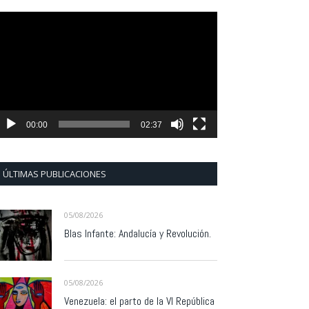
eproductor
e
ídeo
00:00
02:37
ÚLTIMAS PUBLICACIONES
05/08/2026
Blas Infante: Andalucía y Revolución.
05/08/2026
Venezuela: el parto de la VI República