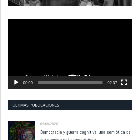
Reproductor
de
vídeo
00:00
02:37
ÚLTIMAS PUBLICACIONES
06/08/2026
Democracia y guerra cognitiva: una semiótica de
los asedios antidemocráticos