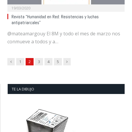
19/03/2020
Revista “Humanidad en Red: Resistencias y luchas
antipatriarcales”
@mateamargouy El 8M y todo el mes de marzo nos
conmueve a todos y a…
Previous
Next
1
2
3
4
5
TE LA DIBUJO