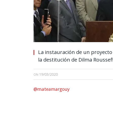
La instauración de un proyecto p
la destitución de Dilma Roussef
19/03/2020
ON
@mateamargouy