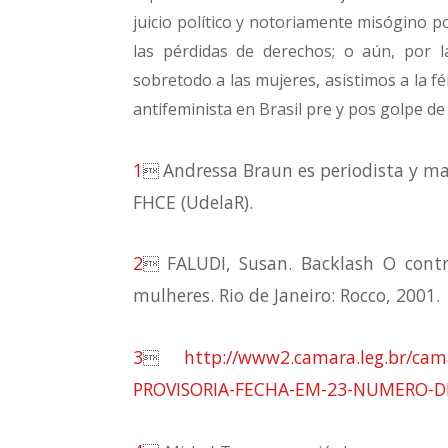
juicio político y notoriamente misógino 
las pérdidas de derechos; o aún, por 
sobretodo a las mujeres, asistimos a la fé
antifeminista en Brasil pre y pos golpe de
1
Andressa Braun es periodista y m

FHCE (UdelaR).
2
FALUDI, Susan.
Backlash O cont

mulheres.
Rio de Janeiro: Rocco, 2001.
3
http://www2.camara.leg.br/cam

PROVISORIA-FECHA-EM-23-NUMERO-D