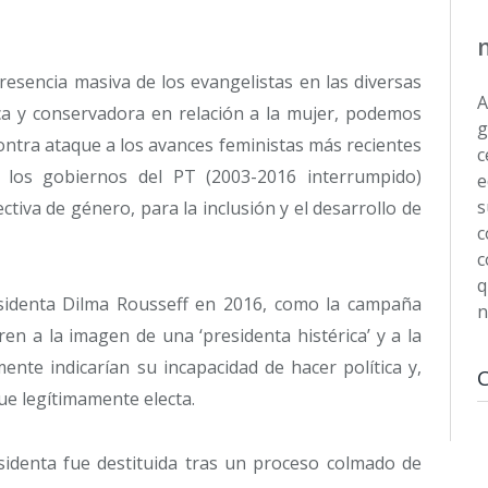
resencia masiva de los evangelistas en las diversas
A
ica y conservadora en relación a la mujer, podemos
g
ntra ataque a los avances feministas más recientes
c
n los gobiernos del PT (2003-2016 interrumpido)
e
s
ctiva de género, para la inclusión y el desarrollo de
c
c
q
residenta Dilma Rousseff en 2016, como la campaña
n
en a la imagen de una ‘presidenta histérica’ y a la
ente indicarían su incapacidad de hacer política y,
fue legítimamente electa.
identa fue destituida tras un proceso colmado de