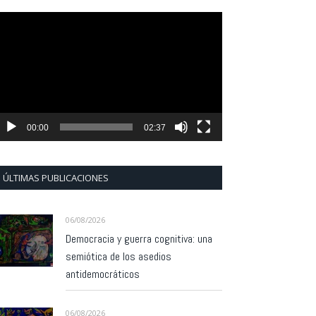
eproductor
e
ídeo
00:00
02:37
ÚLTIMAS PUBLICACIONES
06/08/2026
Democracia y guerra cognitiva: una
semiótica de los asedios
antidemocráticos
06/08/2026