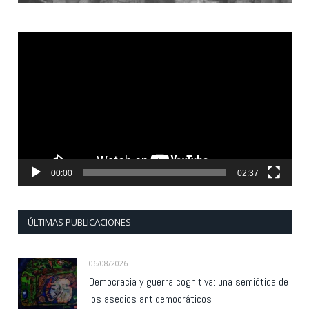
Reproductor
de
vídeo
00:00
02:37
ÚLTIMAS PUBLICACIONES
06/08/2026
Democracia y guerra cognitiva: una semiótica de
los asedios antidemocráticos